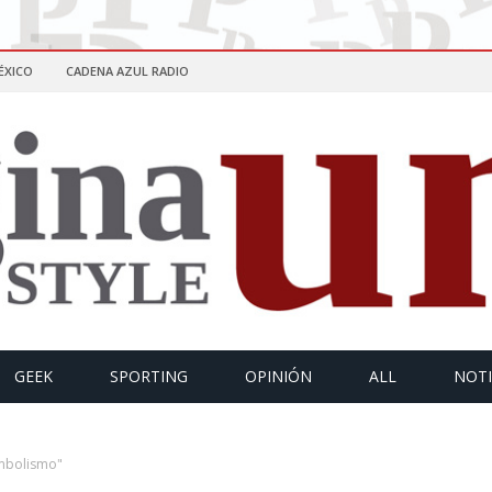
ÉXICO
CADENA AZUL RADIO
GEEK
SPORTING
OPINIÓN
ALL
NOTI
imbolismo"