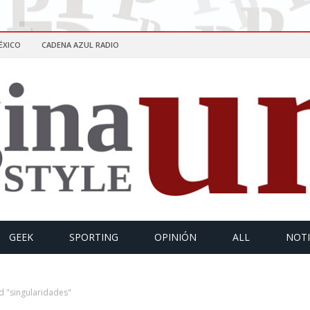
ÉXICO
CADENA AZUL RADIO
GEEK
SPORTING
OPINIÓN
ALL
NOTI
d "singularidades"