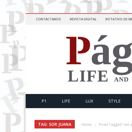
CONTÁCTANOS
REVISTA DIGITAL
ROTATIVO DE M
P1
LIFE
LUX
STYLE
TAG: SOR JUANA
Home
›
Posts Tagged "sor 