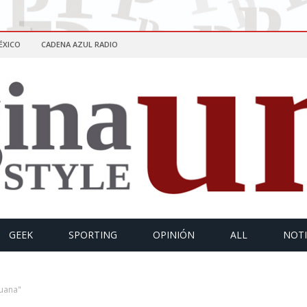
ÉXICO
CADENA AZUL RADIO
GEEK
SPORTING
OPINIÓN
ALL
NOTI
juana"