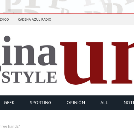
ÉXICO
CADENA AZUL RADIO
GEEK
SPORTING
OPINIÓN
ALL
NOTI
three hands"