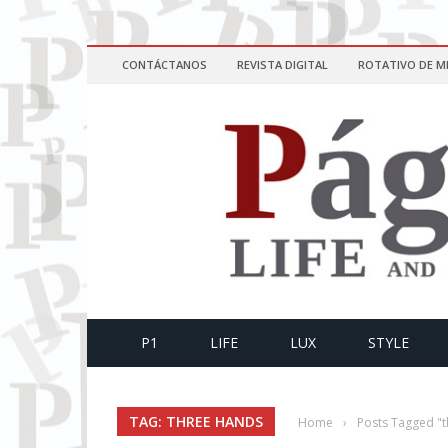
CONTÁCTANOS
REVISTA DIGITAL
ROTATIVO DE M
P1
LIFE
LUX
STYLE
TAG: THREE HANDS
Home
›
Posts Tagged "