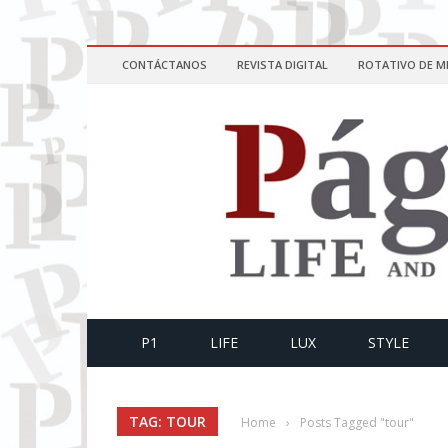
CONTÁCTANOS
REVISTA DIGITAL
ROTATIVO DE M
P1
LIFE
LUX
STYLE
TAG: TOUR
Home
›
Posts Tagged "tour"