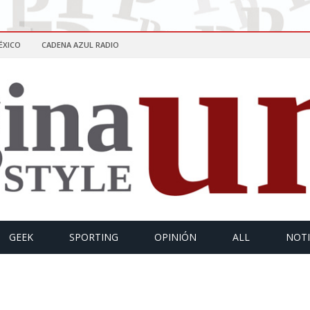
ÉXICO
CADENA AZUL RADIO
GEEK
SPORTING
OPINIÓN
ALL
NOTI