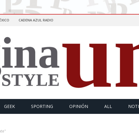
ÉXICO
CADENA AZUL RADIO
GEEK
SPORTING
OPINIÓN
ALL
NOTI
ate"