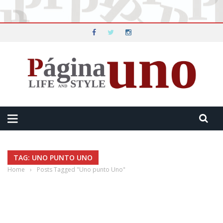
TAG: UNO PUNTO UNO
Home
›
Posts Tagged "Uno punto Uno"