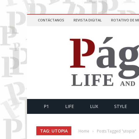
CONTÁCTANOS
REVISTA DIGITAL
ROTATIVO DE M
P1
LIFE
LUX
STYLE
TAG: UTOPIA
Home
›
Posts Tagged "utopia"