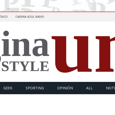
ÉXICO
CADENA AZUL RADIO
GEEK
SPORTING
OPINIÓN
ALL
NOTI