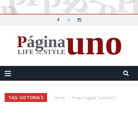
TAG: VICTORIA´S
Home
›
Posts Tagged "victoria´s"