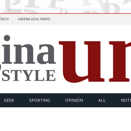
ÉXICO
CADENA AZUL RADIO
GEEK
SPORTING
OPINIÓN
ALL
NOTI
"