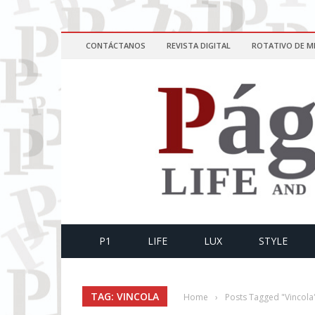
CONTÁCTANOS
REVISTA DIGITAL
ROTATIVO DE M
P1
LIFE
LUX
STYLE
TAG: VINCOLA
Home
›
Posts Tagged "Vincola