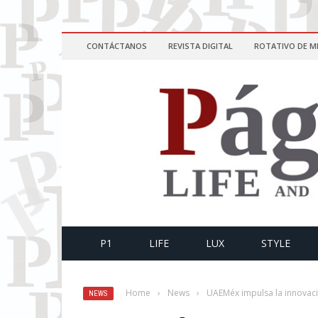
CONTÁCTANOS
REVISTA DIGITAL
ROTATIVO DE M
P1
LIFE
LUX
STYLE
Home
›
News
›
UAEMéx impulsa la innovaci
NEWS