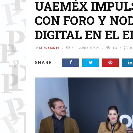
UAEMÉX IMPUL
CON FORO Y NO
DIGITAL EN EL 
BY
REDACCIÓN P1
4 DE JUNIO DE 2026
113
0
SHARE: