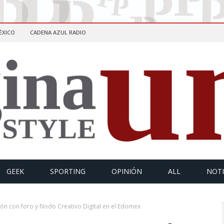
ÉXICO
CADENA AZUL RADIO
GEEK
SPORTING
OPINIÓN
ALL
NOTI
ón con foro y Nodo Creativo Digital en el Edomex