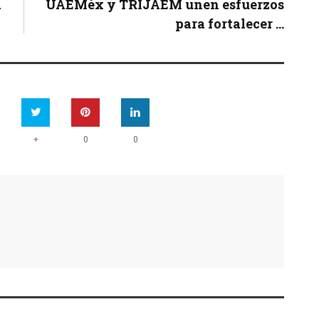
a
UAEMéx y TRIJAEM unen esfuerzos
para fortalecer ...
+
0
0