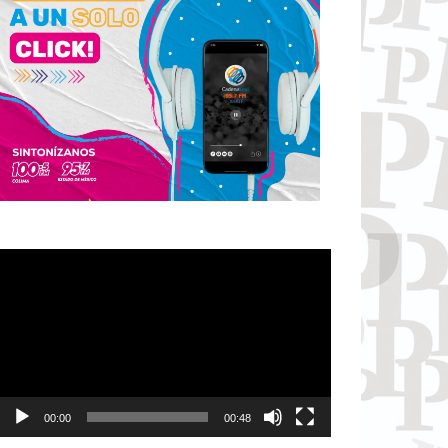
Reproductor
de
vídeo
00:00
00:48