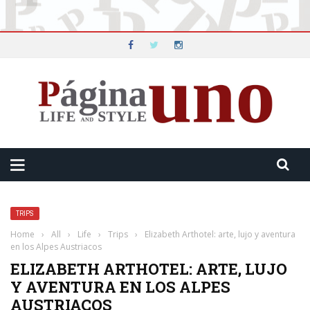
TRIPS
Home
›
All
›
Life
›
Trips
›
Elizabeth Arthotel: arte, lujo y aventura
en los Alpes Austriacos
ELIZABETH ARTHOTEL: ARTE, LUJO
Y AVENTURA EN LOS ALPES
AUSTRIACOS