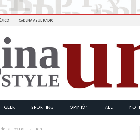
ÉXICO
CADENA AZUL RADIO
GEEK
SPORTING
OPINIÓN
ALL
NOTI
side Out by Louis Vuitton