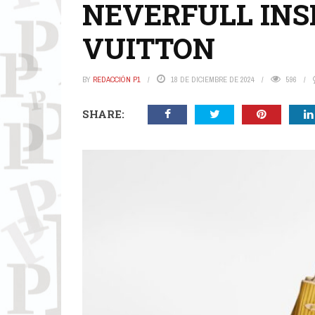
NEVERFULL INSI
VUITTON
BY
REDACCIÓN P1
18 DE DICIEMBRE DE 2024
596
SHARE: