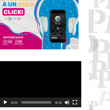
Reproductor
de
vídeo
00:00
00:48