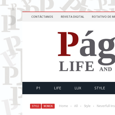
CONTÁCTANOS
REVISTA DIGITAL
ROTATIVO DE M
P1
LIFE
LUX
STYLE
Home
›
All
›
Style
›
Neverfull In
STYLE
WOMEN