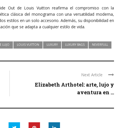
side Out de Louis Vuitton reafirma el compromiso con la
tética clásica del monograma con una versatilidad moderna,
dos estilos en un solo accesorio. Además, su disponibilidad en
ción que se adapta a cualquier estilo de vida.
E LUJO
LOUIS VUITTON
LUXURY
LUXURY BAGS
NEVERFULL
Next Article
Elizabeth Arthotel: arte, lujo y
aventura en ...