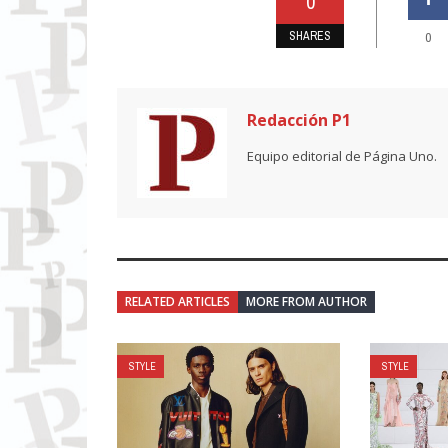
0
SHARES
0
Redacción P1
Equipo editorial de Página Uno.
RELATED ARTICLES
MORE FROM AUTHOR
STYLE
STYLE