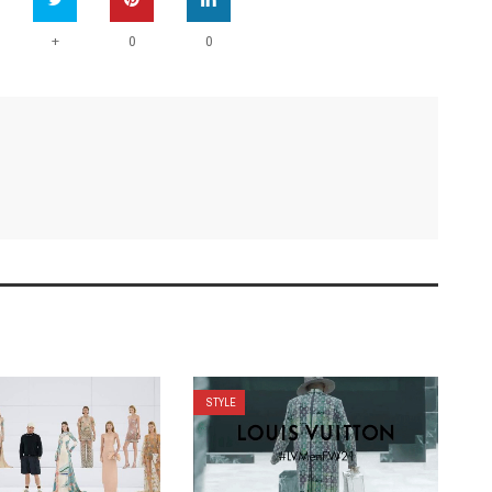
+
0
0
STYLE