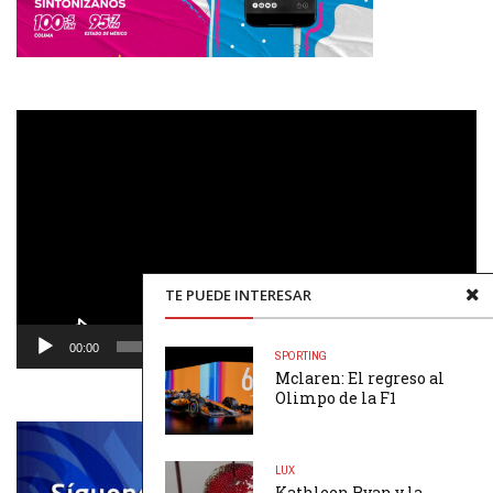
Reproductor
de
vídeo
TE PUEDE INTERESAR
00:00
00:48
SPORTING
Mclaren: El regreso al
Olimpo de la F1
LUX
Kathleen Ryan y la