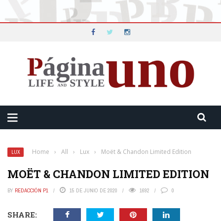
Home
›
All
›
Lux
›
Moët & Chandon Limited Edition
LUX
MOËT & CHANDON LIMITED EDITION
BY
REDACCIÓN P1
15 DE JUNIO DE 2020
1692
0
SHARE: