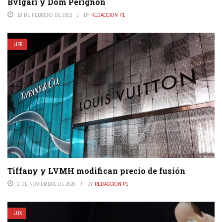
Bvlgari y Dom Pérignon
16 DE FEBRERO DE 2022
BY
REDACCIÓN P1
LIFE
Tiffany y LVMH modifican precio de fusión
2 DE NOVIEMBRE DE 2020
BY
REDACCIÓN P1
LUX