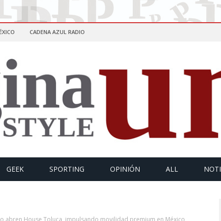
ÉXICO
CADENA AZUL RADIO
GEEK
SPORTING
OPINIÓN
ALL
NOTI
Co abren House Toluca, impulsando movilidad premium en México