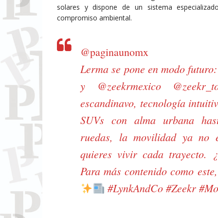
solares y dispone de un sistema especializad
compromiso ambiental.
@paginaunomx
Lerma se pone en modo futuro
y @zeekrmexico @zeekr_to
escandinavo, tecnología intuiti
SUVs con alma urbana hast
ruedas, la movilidad ya no
quieres vivir cada trayecto. 
Para más contenido como este
#LynkAndCo
#Zeekr
#Mo