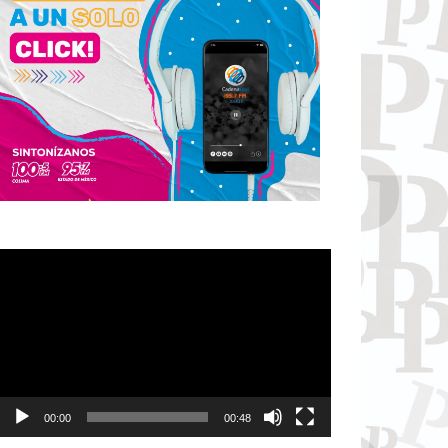
Reproductor
de
vídeo
00:00
00:48