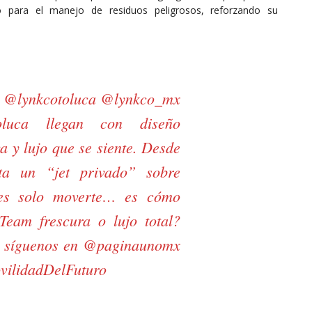
o para el manejo de residuos peligrosos, reforzando su
: @lynkcotoluca @lynkco_mx
luca llegan con diseño
va y lujo que se siente. Desde
a un “jet privado” sobre
 es solo moverte… es cómo
¿Team frescura o lujo total?
, síguenos en @paginaunomx
vilidadDelFuturo