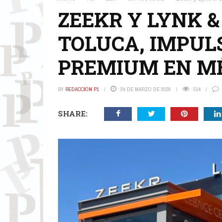
ZEEKR Y LYNK 
TOLUCA, IMPUL
PREMIUM EN M
BY
REDACCIÓN P1
24 DE MARZO DE 2026
314
SHARE: