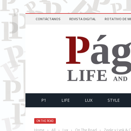
CONTÁCTANOS
REVISTA DIGITAL
ROTATIVO DE M
P1
LIFE
LUX
STYLE
ON THE ROAD
Home
›
All
›
Lux
›
On The Road
›
Zeekr y Lynk & 