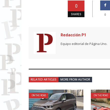
0
SHARES
0
Redacción P1
Equipo editorial de Página Uno.
RELATED ARTICLES
MORE FROM AUTHOR
ON THE ROAD
ON THE ROAD