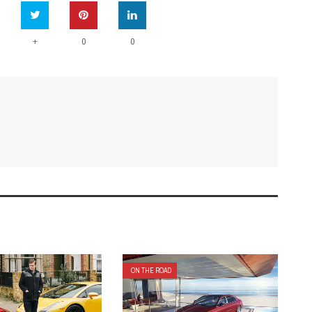
+
0
0
ON THE ROAD