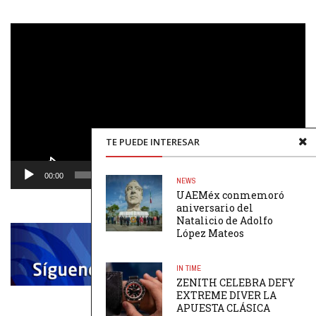
Reproductor
de
vídeo
TE PUEDE INTERESAR
00:00
00:48
NEWS
UAEMéx conmemoró
aniversario del
Natalicio de Adolfo
López Mateos
IN TIME
ZENITH CELEBRA DEFY
EXTREME DIVER LA
APUESTA CLÁSICA