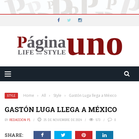
Home
›
All
›
Style
›
Gastón Luga llega a México
STYLE
GASTÓN LUGA LLEGA A MÉXICO
BY
REDACCIÓN P1
25 DE NOVIEMBRE DE 2024
573
0
SHARE: