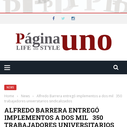
NEWS
Home
›
News
›
Alfredo Barrera entregó implementos a dos mil 350
trabajadores universitarios sindicalizados
ALFREDO BARRERA ENTREGÓ
IMPLEMENTOS A DOS MIL 350
TRABAJADORES UNIVERSITARIOS