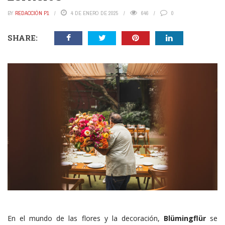
BY
REDACCIÓN P1
4 DE ENERO DE 2025
646
0
SHARE:
En el mundo de las flores y la decoración,
Blümingflür
se