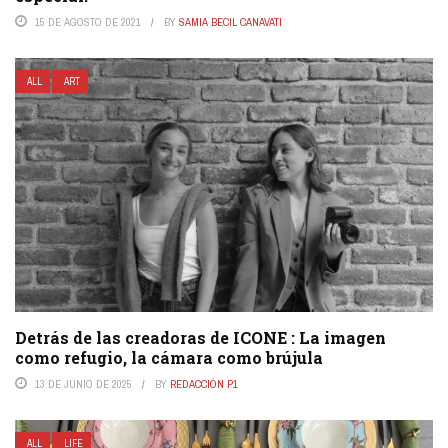
15 DE AGOSTO DE 2021
BY
SAMIA BECIL CANAVATI
ALL
ART
Detrás de las creadoras de ICONE : La imagen
como refugio, la cámara como brújula
13 DE JUNIO DE 2025
BY
REDACCIÓN P1
ALL
LIFE