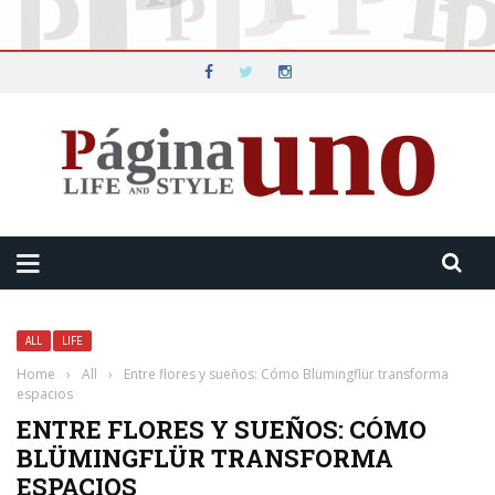
ALL
LIFE
Home
›
All
›
Entre flores y sueños: Cómo Blümingflür transforma
espacios
ENTRE FLORES Y SUEÑOS: CÓMO
BLÜMINGFLÜR TRANSFORMA
ESPACIOS