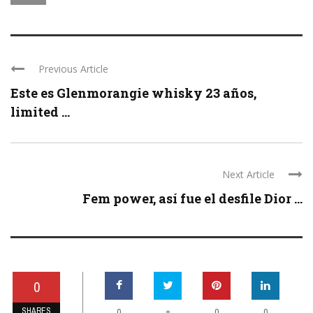
Previous Article
Este es Glenmorangie whisky 23 años,
limited ...
Next Article
Fem power, así fue el desfile Dior ...
0
SHARES
+
0
0
0