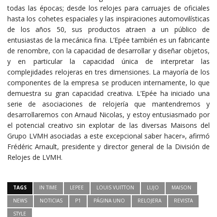
todas las épocas; desde los relojes para carruajes de oficiales
hasta los cohetes espaciales y las inspiraciones automovilísticas
de los años 50, sus productos atraen a un público de
entusiastas de la mecánica fina. L’Epée también es un fabricante
de renombre, con la capacidad de desarrollar y diseñar objetos,
y en particular la capacidad única de interpretar las
complejidades relojeras en tres dimensiones. La mayoría de los
componentes de la empresa se producen internamente, lo que
demuestra su gran capacidad creativa. L’Epée ha iniciado una
serie de asociaciones de relojería que mantendremos y
desarrollaremos con Arnaud Nicolas, y estoy entusiasmado por
el potencial creativo sin explotar de las diversas Maisons del
Grupo LVMH asociadas a este excepcional saber hacer», afirmó
Frédéric Arnault, presidente y director general de la División de
Relojes de LVMH.
TAGS
IN TIME
LEPEE
LOUIS VUITTON
LUJO
MAISON
NEWS
NOTICIAS
P1
PÁGINA UNO
RELOJERA
REVISTA
STYLE