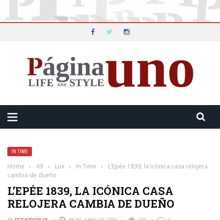
IN TIME
Home
›
All
›
Lux
›
In Time
›
L’Epée 1839, la icónica casa relojera
cambia de dueño
L’EPÉE 1839, LA ICÓNICA CASA
RELOJERA CAMBIA DE DUEÑO