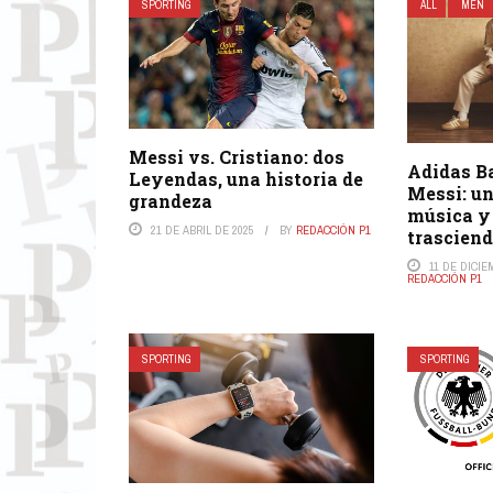
SPORTING
ALL
MEN
Messi vs. Cristiano: dos
Adidas B
Leyendas, una historia de
Messi: un
grandeza
música y 
21 DE ABRIL DE 2025
BY
REDACCIÓN P1
trasciend
11 DE DICIE
REDACCIÓN P1
SPORTING
SPORTING