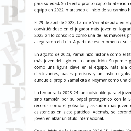
para su edad. Su talento pronto captó la atención
equipo en 2022, marcando el inicio de su camino hac
El 29 de abril de 2023, Lamine Yamal debutó en el 
convirtiéndose en el jugador más joven en logra
2023-24 lo consolidó como una de las mayores pro
aseguraron el título. A partir de ese momento, su 
En agosto de 2023, Yamal hizo historia como el ti
más joven del siglo en la competición. Su primer 
como una figura clave en el equipo. Más allá
electrizantes, pases precisos y un instinto go
aunque el propio Yamal cita a Neymar como una de
La temporada 2023-24 fue inolvidable para el jov
sino también por su papel protagónico con la S
récords como el goleador y asistidor más joven d
asistencias en siete partidos. Además, se coron
joven en alzar un título internacional.
Con el inicio de la temporada 2024-25, Lamine Ya