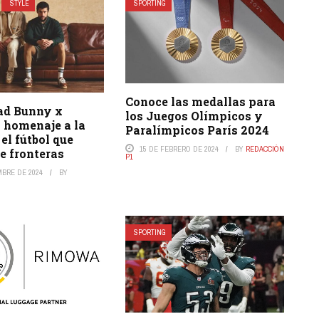
STYLE
SPORTING
Conoce las medallas para
ad Bunny x
los Juegos Olímpicos y
 homenaje a la
Paralímpicos París 2024
el fútbol que
15 DE FEBRERO DE 2024
BY
REDACCIÓN
e fronteras
P1
MBRE DE 2024
BY
SPORTING