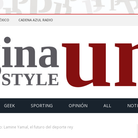
ÉXICO
CADENA AZUL RADIO
GEEK
SPORTING
OPINIÓN
ALL
NOTI
io: Lamine Yamal, el futuro del deporte rey