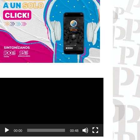
Reproductor
de
vídeo
00:00
00:48