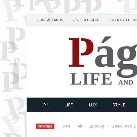
CONTÁCTANOS
REVISTA DIGITAL
ROTATIVO DE M
P1
LIFE
LUX
STYLE
Home
›
All
›
Sporting
›
El niño prodig
SPORTING