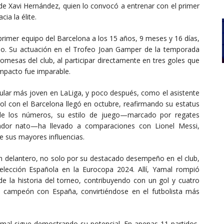
 de Xavi Hernández, quien lo convocó a entrenar con el primer
ia la élite.
primer equipo del Barcelona a los 15 años, 9 meses y 16 días,
rlo. Su actuación en el Trofeo Joan Gamper de la temporada
mesas del club, al participar directamente en tres goles que
impacto fue imparable.
tular más joven en LaLiga, y poco después, como el asistente
gol con el Barcelona llegó en octubre, reafirmando su estatus
 de los números, su estilo de juego—marcado por regates
leador nato—ha llevado a comparaciones con Lionel Messi,
 sus mayores influencias.
en delantero, no solo por su destacado desempeño en el club,
elección Española en la Eurocopa 2024. Allí, Yamal rompió
e la historia del torneo, contribuyendo con un gol y cuatro
ó campeón con España, convirtiéndose en el futbolista más
mal sigue demostrando su potencial. En apenas 11 partidos,