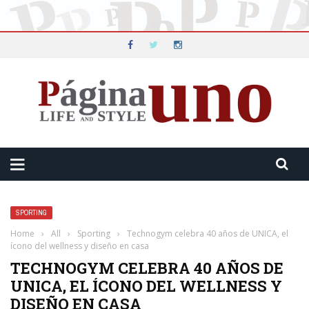
SPORTING
Home
›
All
›
Sporting
›
Technogym celebra 40 años de UNICA, el
ícono del wellness y diseño en casa
TECHNOGYM CELEBRA 40 AÑOS DE
UNICA, EL ÍCONO DEL WELLNESS Y
DISEÑO EN CASA