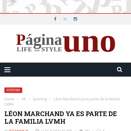
SPORTING
Home
›
All
›
Sporting
›
Léon Marchand ya es parte de la familia
LVMH
LÉON MARCHAND YA ES PARTE DE
LA FAMILIA LVMH