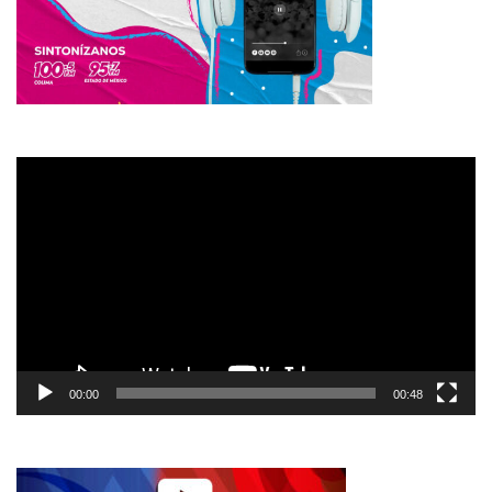
Reproductor
de
vídeo
00:00
00:48