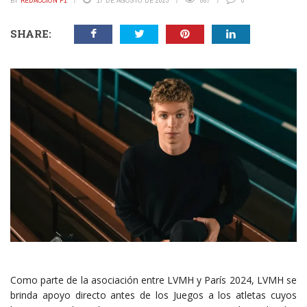
BY
REDACCIÓN P1
17 DE AGOSTO DE 2023
867
0
SHARE:
Como parte de la asociación entre LVMH y París 2024, LVMH se
brinda apoyo directo antes de los Juegos a los atletas cuyos