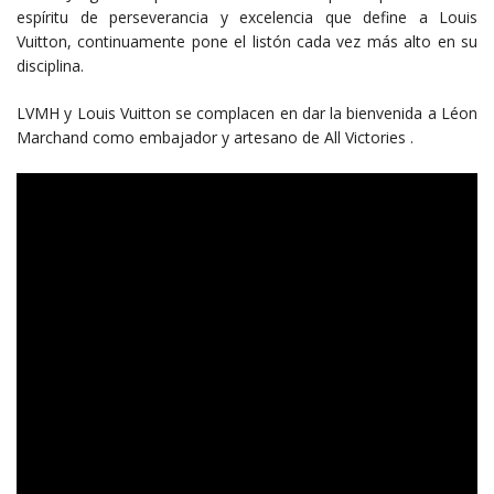
espíritu de perseverancia y excelencia que define a Louis
Vuitton, continuamente pone el listón cada vez más alto en su
disciplina.
LVMH y Louis Vuitton se complacen en dar la bienvenida a Léon
Marchand como embajador y artesano de All Victories .