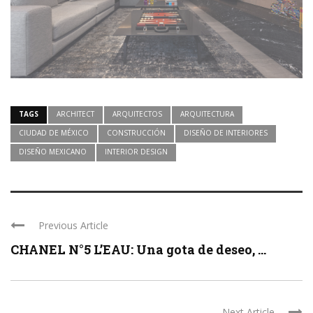
TAGS
ARCHITECT
ARQUITECTOS
ARQUITECTURA
CIUDAD DE MÉXICO
CONSTRUCCIÓN
DISEÑO DE INTERIORES
DISEÑO MEXICANO
INTERIOR DESIGN
Previous Article
CHANEL N°5 L’EAU: Una gota de deseo, ...
Next Article