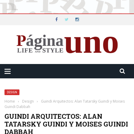
DESIGN
Home
›
Design
›
Guindi Arquitectos: Alan Tatarsky Guindi y Moises
Guindi Dabbah
GUINDI ARQUITECTOS: ALAN
TATARSKY GUINDI Y MOISES GUINDI
DABBAH