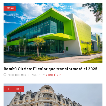
DESIGN
Bambú Cítrico: El color que transformará el 2025
18 DE DICIEMBRE DE 2024
BY
REDACCIÓN P1
LIFE
TRIPS