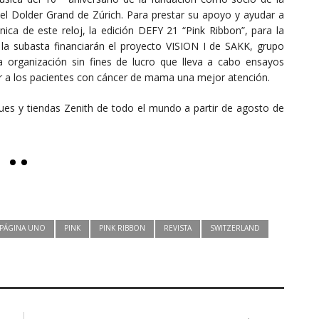
 el Dolder Grand de Zúrich. Para prestar su apoyo y ayudar a
ica de este reloj, la edición DEFY 21 “Pink Ribbon”, para la
la subasta financiarán el proyecto VISION I de SAKK, grupo
una organización sin fines de lucro que lleva a cabo ensayos
ar a los pacientes con cáncer de mama una mejor atención.
ques y tiendas Zenith de todo el mundo a partir de agosto de
PÁGINA UNO
PINK
PINK RIBBON
REVISTA
SWITZERLAND