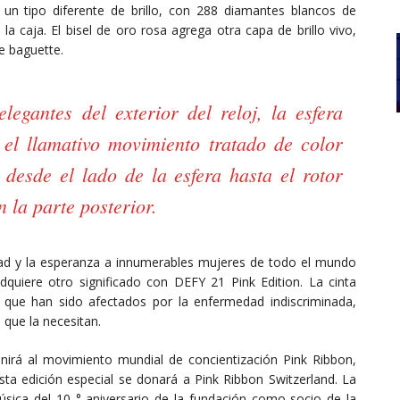
 un tipo diferente de brillo, con 288 diamantes blancos de
a caja. El bisel de oro rosa agrega otra capa de brillo vivo,
de baguette.
egantes del exterior del reloj, la esfera
 el llamativo movimiento tratado de color
 desde el lado de la esfera hasta el rotor
n la parte posterior.
idad y la esperanza a innumerables mujeres de todo el mundo
quiere otro significado con DEFY 21 Pink Edition. La cinta
s que han sido afectados por la enfermedad indiscriminada,
 que la necesitan.
nirá al movimiento mundial de concientización Pink Ribbon,
sta edición especial se donará a Pink Ribbon Switzerland. La
música del 10 ° aniversario de la fundación como socio de la