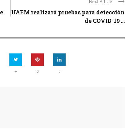
Next Article
e
UAEM realizará pruebas para detección
de COVID-19 ...
+
0
0