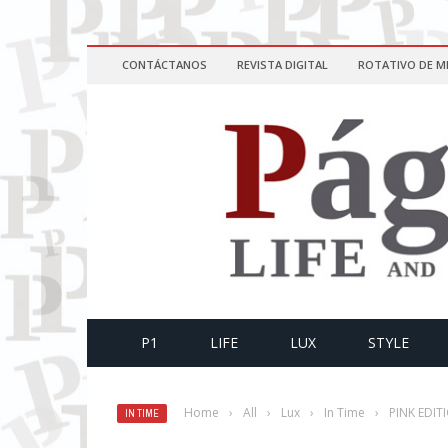
CONTÁCTANOS
REVISTA DIGITAL
ROTATIVO DE M
P1
LIFE
LUX
STYLE
Home
›
All
›
Lux
›
In Time
›
PINK EDIT
IN TIME