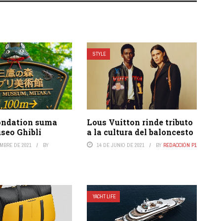
STYLE
ndation suma
Lous Vuitton rinde tributo
seo Ghibli
a la cultura del baloncesto
EMBRE DE 2021
BY
14 DE JUNIO DE 2021
BY
REDACCIÓN P1
YACHT LIFE