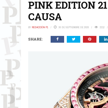
PINK EDITION 2
CAUSA
BY
REDACCIÓN P1
30 DE SEPTIEMBRE DE 2020
2212
SHARE: