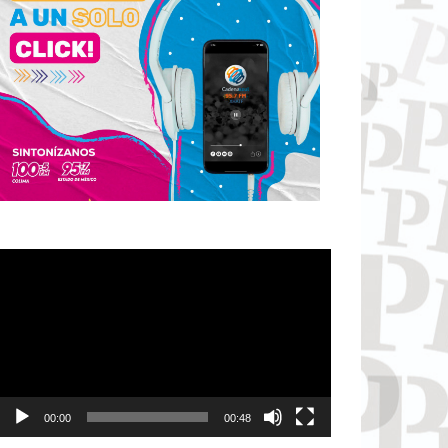
Reproductor
de
vídeo
00:00
00:48