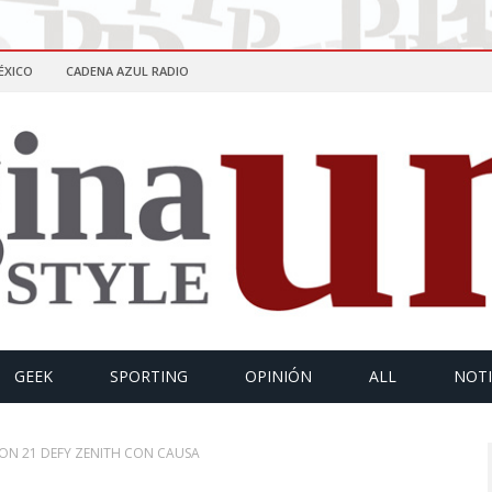
ÉXICO
CADENA AZUL RADIO
GEEK
SPORTING
OPINIÓN
ALL
NOTI
ION 21 DEFY ZENITH CON CAUSA