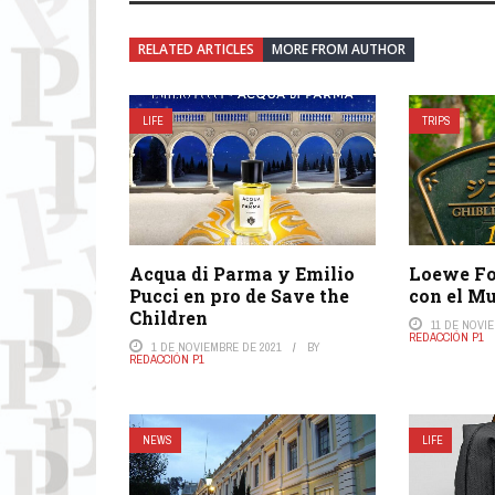
RELATED ARTICLES
MORE FROM AUTHOR
LIFE
TRIPS
Acqua di Parma y Emilio
Loewe Fo
Pucci en pro de Save the
con el Mu
Children
11 DE NOVI
REDACCIÓN P1
1 DE NOVIEMBRE DE 2021
BY
REDACCIÓN P1
NEWS
LIFE