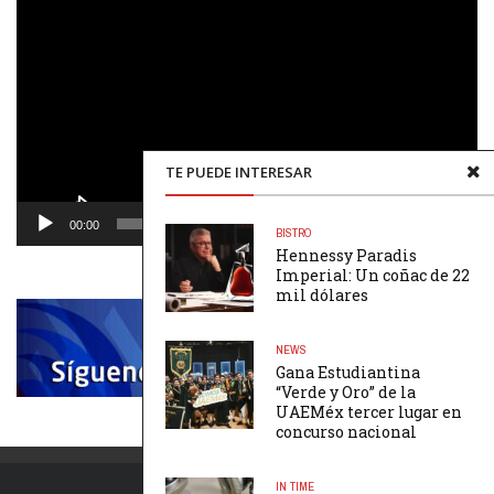
de
vídeo
TE PUEDE INTERESAR
00:00
00:48
BISTRO
Hennessy Paradis
Imperial: Un coñac de 22
mil dólares
NEWS
Gana Estudiantina
“Verde y Oro” de la
UAEMéx tercer lugar en
concurso nacional
IN TIME