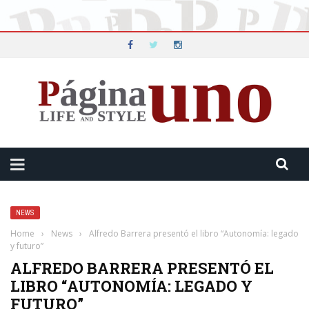
NEWS
Home
›
News
›
Alfredo Barrera presentó el libro “Autonomía: legado
y futuro”
ALFREDO BARRERA PRESENTÓ EL
LIBRO “AUTONOMÍA: LEGADO Y
FUTURO”