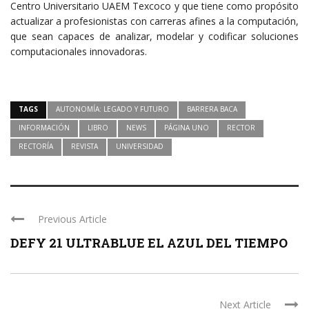
Centro Universitario UAEM Texcoco y que tiene como propósito
actualizar a profesionistas con carreras afines a la computación,
que sean capaces de analizar, modelar y codificar soluciones
computacionales innovadoras.
TAGS
AUTONOMÍA: LEGADO Y FUTURO
BARRERA BACA
INFORMACIÓN
LIBRO
NEWS
PÁGINA UNO
RECTOR
RECTORÍA
REVISTA
UNIVERSIDAD
Previous Article
DEFY 21 ULTRABLUE EL AZUL DEL TIEMPO
Next Article