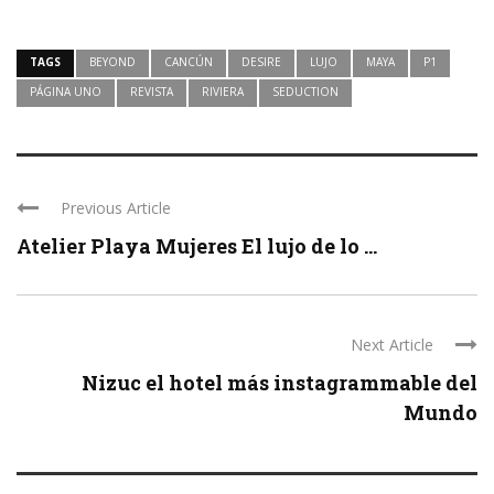
TAGS
BEYOND
CANCÚN
DESIRE
LUJO
MAYA
P1
PÁGINA UNO
REVISTA
RIVIERA
SEDUCTION
Previous Article
Atelier Playa Mujeres El lujo de lo ...
Next Article
Nizuc el hotel más instagrammable del
Mundo