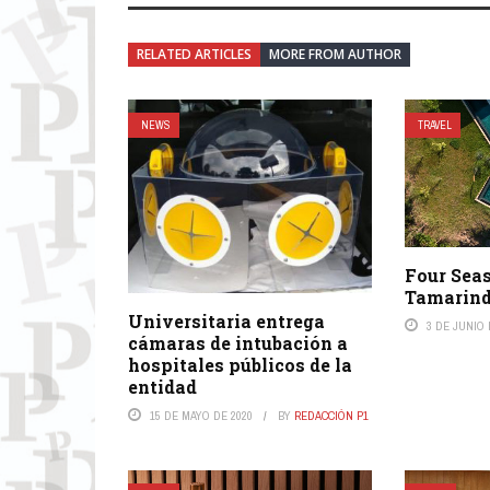
RELATED ARTICLES
MORE FROM AUTHOR
NEWS
TRAVEL
Four Sea
Tamarin
Universitaria entrega
3 DE JUNIO 
cámaras de intubación a
hospitales públicos de la
entidad
15 DE MAYO DE 2020
BY
REDACCIÓN P1