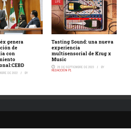
LIFE
éx genera
Tasting Sound: una nueva
ción de
experiencia
ia con
multisensorial de Krug x
miento
Music
ional:CEBD
29 DE SEPTIEMBRE DE 2023
BY
REDACCIÓN P1
MBRE DE 2022
BY