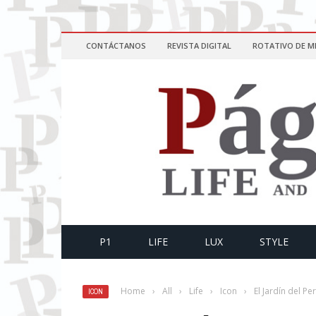
CONTÁCTANOS
REVISTA DIGITAL
ROTATIVO DE M
P1
LIFE
LUX
STYLE
Home
›
All
›
Life
›
Icon
›
El Jardín del Pe
ICON