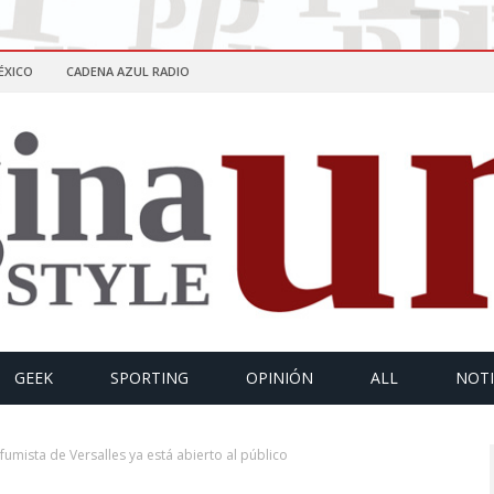
ÉXICO
CADENA AZUL RADIO
GEEK
SPORTING
OPINIÓN
ALL
NOTI
rfumista de Versalles ya está abierto al público