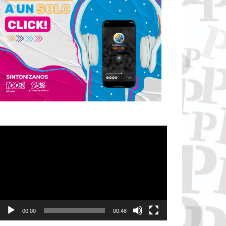
Reproductor
de
vídeo
00:00
00:48