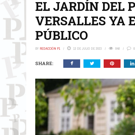
EL JARDÍN DEL 
VERSALLES YA E
PÚBLICO
BY
REDACCIÓN P1
13 DE JULIO DE 2023
848
0
SHARE: