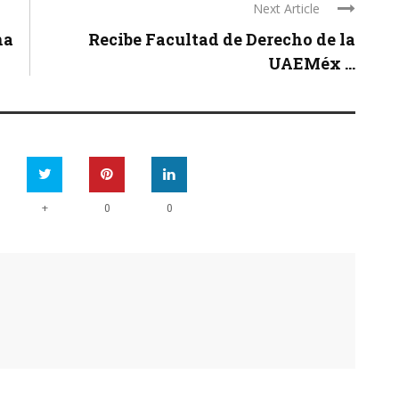
Next Article
na
Recibe Facultad de Derecho de la
UAEMéx ...
+
0
0