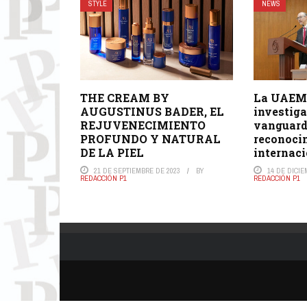
STYLE
NEWS
THE CREAM BY
La UAEM
AUGUSTINUS BADER, EL
investiga
REJUVENECIMIENTO
vanguard
PROFUNDO Y NATURAL
reconoci
DE LA PIEL
internac
21 DE SEPTIEMBRE DE 2023
BY
14 DE DICIE
REDACCIÓN P1
REDACCIÓN P1