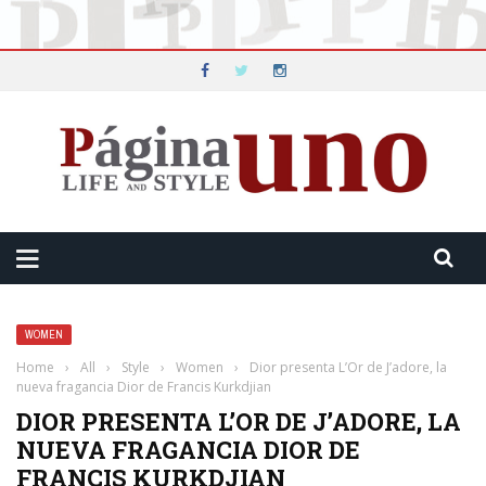
WOMEN
Home
›
All
›
Style
›
Women
›
Dior presenta L’Or de J’adore, la
nueva fragancia Dior de Francis Kurkdjian
DIOR PRESENTA L’OR DE J’ADORE, LA
NUEVA FRAGANCIA DIOR DE
FRANCIS KURKDJIAN