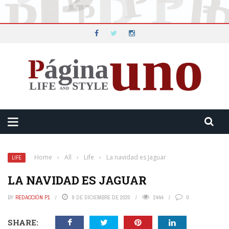
Home
›
All
›
Life
›
La navidad es Jaguar
LIFE
LA NAVIDAD ES JAGUAR
BY
REDACCIÓN P1
9 DE DICIEMBRE DE 2020
2444
0
SHARE: