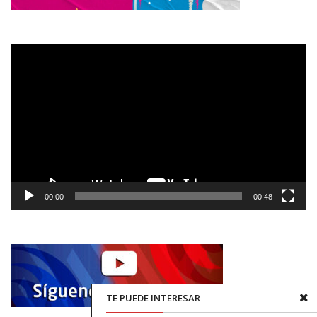
Reproductor
de
vídeo
00:00
00:48
TE PUEDE INTERESAR