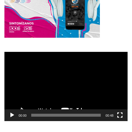
Reproductor
de
vídeo
00:00
00:48