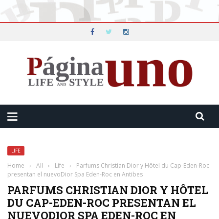
LIFE
Home
›
All
›
Life
›
Parfums Christian Dior y Hôtel du Cap-Eden-Roc
presentan el nuevoDior Spa Eden-Roc en Antibes
PARFUMS CHRISTIAN DIOR Y HÔTEL
DU CAP-EDEN-ROC PRESENTAN EL
NUEVODIOR SPA EDEN-ROC EN