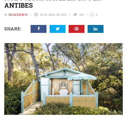
ANTIBES
BY
REDACCIÓN P1
28 DE ABRIL DE 2023
924
0
SHARE: