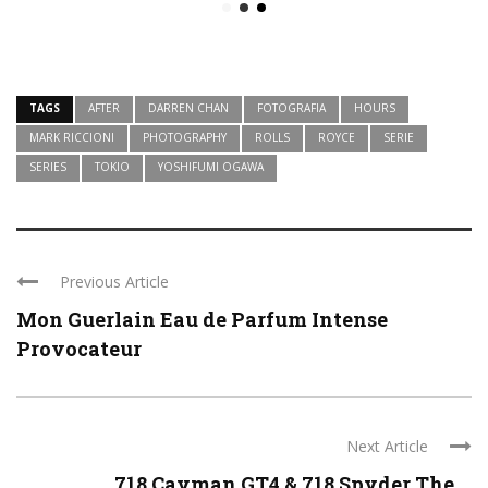
TAGS
AFTER
DARREN CHAN
FOTOGRAFIA
HOURS
MARK RICCIONI
PHOTOGRAPHY
ROLLS
ROYCE
SERIE
SERIES
TOKIO
YOSHIFUMI OGAWA
Previous Article
Mon Guerlain Eau de Parfum Intense
Provocateur
Next Article
718 Cayman GT4 & 718 Spyder The ...