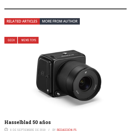
RELATED ARTICLES
MORE FROM AUTHOR
GEEK
MEN´S TOYS
Hasselblad 50 años
6 DE SEPTIEMBRE DE 2019
BY
REDACCIÓN P1