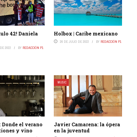
tulo 42! Daniela
Holbox | Caribe mexicano
26 DE JULIO DE 2022
BY
REDACCIÓN P1
DE 2022
BY
REDACCIÓN P1
MUSIC
: Donde el verano
Javier Camarena: la ópera
tiones y vino
en la juventud