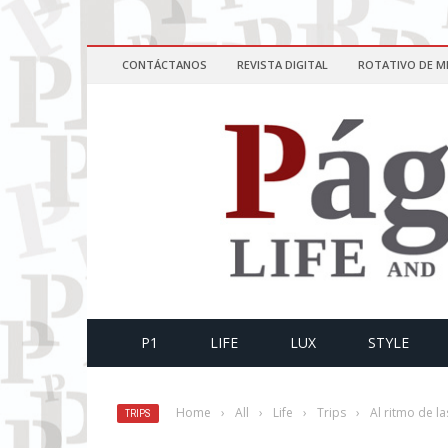
CONTÁCTANOS
REVISTA DIGITAL
ROTATIVO DE M
P1
LIFE
LUX
STYLE
Home
›
All
›
Life
›
Trips
›
Al ritmo de l
TRIPS