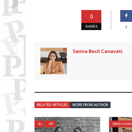
0
SHARES
0
Samia Becil Canavati
RELATED ARTICLES
MORE FROM AUTHOR
ALL
ART
DANIELA CHAH