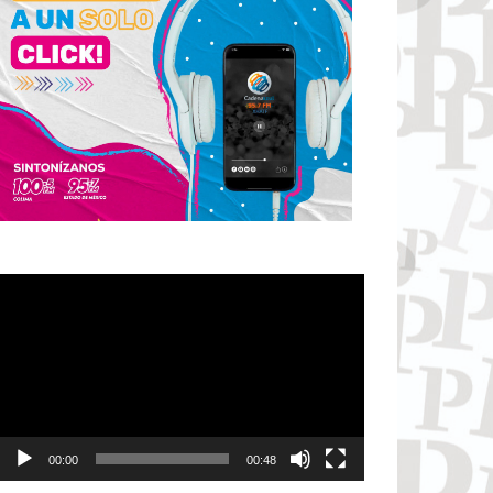
Reproductor
de
vídeo
00:00
00:48