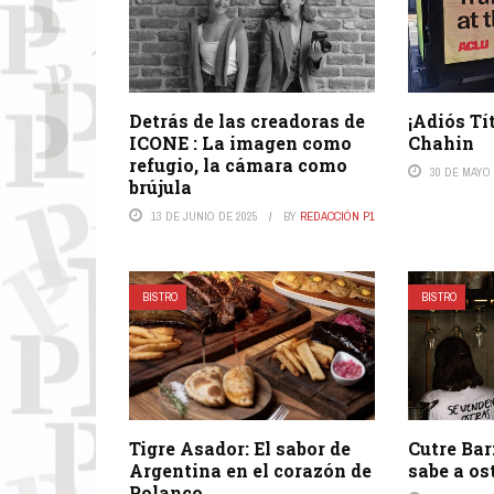
Detrás de las creadoras de
¡Adiós Tí
ICONE : La imagen como
Chahin
refugio, la cámara como
30 DE MAYO 
brújula
13 DE JUNIO DE 2025
BY
REDACCIÓN P1
BISTRO
BISTRO
Tigre Asador: El sabor de
Cutre Bar
Argentina en el corazón de
sabe a os
Polanco