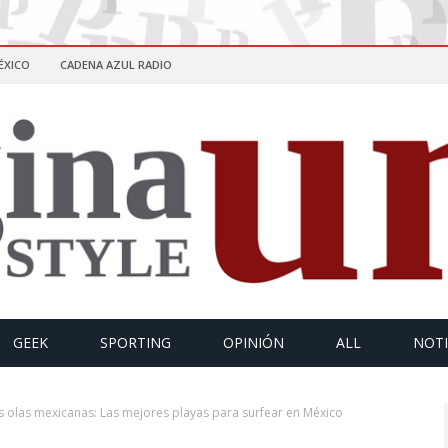
ÉXICO
CADENA AZUL RADIO
GEEK
SPORTING
OPINIÓN
ALL
NOTI
as olas mexicanas: Las mejores playas para surfear en México