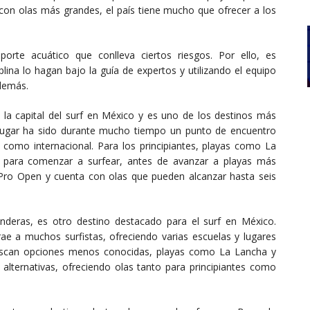
con olas más grandes, el país tiene mucho que ofrecer a los
orte acuático que conlleva ciertos riesgos. Por ello, es
lina lo hagan bajo la guía de expertos y utilizando el equipo
 demás.
a capital del surf en México y es uno de los destinos más
e lugar ha sido durante mucho tiempo un punto de encuentro
l como internacional. Para los principiantes, playas como La
es para comenzar a surfear, antes de avanzar a playas más
 Pro Open y cuenta con olas que pueden alcanzar hasta seis
anderas, es otro destino destacado para el surf en México.
trae a muchos surfistas, ofreciendo varias escuelas y lugares
buscan opciones menos conocidas, playas como La Lancha y
 alternativas, ofreciendo olas tanto para principiantes como