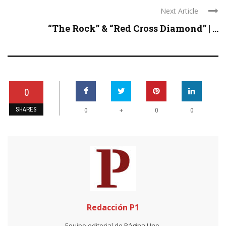
Next Article
“The Rock” & “Red Cross Diamond” | ...
0
SHARES
+
0
0
0
Redacción P1
Equipo editorial de Página Uno.