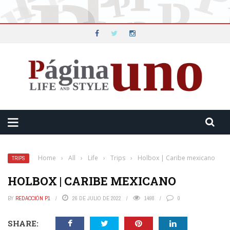
Home
›
All
›
Life
›
Trips
›
Holbox | Caribe mexicano
TRIPS
HOLBOX | CARIBE MEXICANO
BY
REDACCIÓN P1
26 DE JULIO DE 2022
1498
0
SHARE: