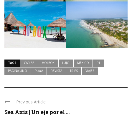
TAGS
CARIBE
HOLBOX
LUJO
MÉXICO
P1
PÁGINA UNO
PLAYA
REVISTA
TRIPS
VIAJES
Previous Article
Sea Axis | Un eje por el ...