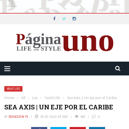
YACHT LIFE
Home
›
All
›
Lux
›
Yacht Life
›
Sea Axis | Un eje por el Caribe
SEA AXIS | UN EJE POR EL CARIBE
BY
REDACCIÓN P1
26 DE JULIO DE 2022
860
0