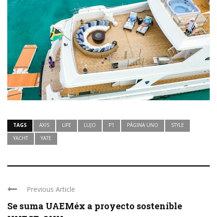
TAGS
AXIS
LIFE
LUJO
P1
PÁGINA UNO
STYLE
YACHT
YATE
Previous Article
Se suma UAEMéx a proyecto sostenible