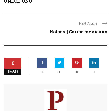
UNECE-ONU
Next Article
Holbox | Caribe mexicano
0
SHARES
+
0
0
0