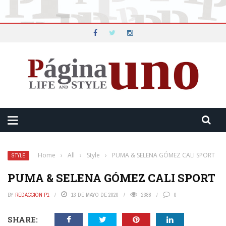
Home
›
All
›
Style
›
PUMA & SELENA GÓMEZ CALI SPORT
STYLE
PUMA & SELENA GÓMEZ CALI SPORT
BY
REDACCIÓN P1
13 DE MAYO DE 2020
2388
0
SHARE: