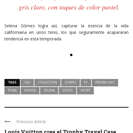
gris claro, con toques de color pastel.
Selena Gómez logra así, capturar la esencia de la vida
californiana en unos tenis, los que seguramente acapararan
tendencia en esta temporada.
TAGS
CALI
COLLECTION
GOMEZ
P1
PÁGINA UNO
PUMA
REVISTA
SELENA
SHOES
SPORT
Previous Article
Louis Vuitton crea el Trophy Travel Case ...