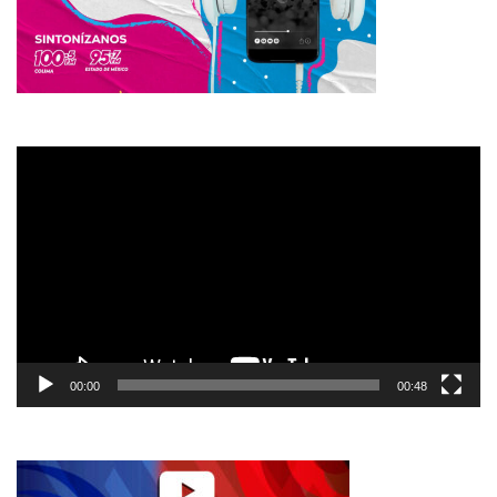
Reproductor
de
vídeo
00:00
00:48