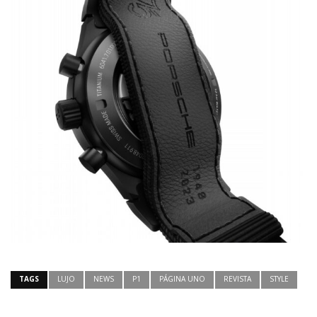
TAGS
LUJO
NEWS
P1
PÁGINA UNO
REVISTA
STYLE