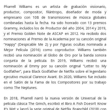
Pharrell Williams es un artista de grabación visionario,
productor, compositor, filántropo, diseñador de moda y
empresario con 10B de transmisiones de música globales
combinadas hasta la fecha. Ha sido honrado con 13 premios
Grammy, incluidos los de Productor del año 2004, 2014 y 2019,
y el Premio Golden Note de ASCAP en 2012. Ha recibido dos
nominaciones al Premio de la Academia por su canción original
“Happy” (Despicable Me 2) y por Figuras ocultas nominada a
Mejor Película (2016) como coproductor. Williams también
recibió una nominación al Globo de Oro por la banda sonora
conjunta de la película. En 2019, Williams recibió una
nominación al Emmy por su canción original “Letter to My
Godfather”, para Black Godfather de Netflix sobre el legendario
ejecutivo musical Clarence Avant. En 2020, Williams fue incluido
en el Salón de la Fama de los Compositores por su trabajo
como The Neptunes.
En 2018, Pharrell narró la nueva versión de Universal de la
película clásica The Grinch, escribió el libro A Fish Doesn’t Know
It’s Wet y lanzó la serie original de Netflix Brainchild (2018) con