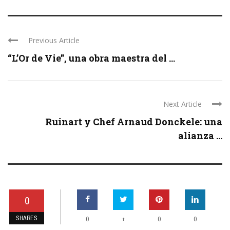
Previous Article
“L’Or de Vie”, una obra maestra del ...
Next Article
Ruinart y Chef Arnaud Donckele: una
alianza ...
0
SHARES
+
0
0
0