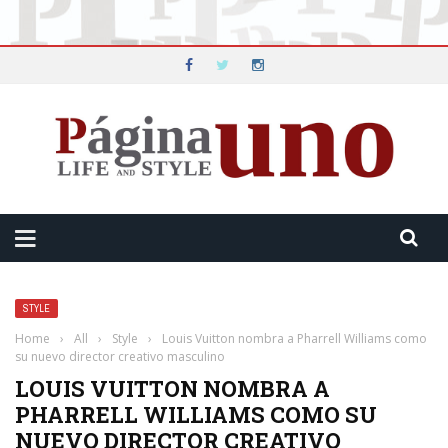
STYLE
Home
›
All
›
Style
›
Louis Vuitton nombra a Pharrell Williams como
su nuevo director creativo masculino
LOUIS VUITTON NOMBRA A
PHARRELL WILLIAMS COMO SU
NUEVO DIRECTOR CREATIVO