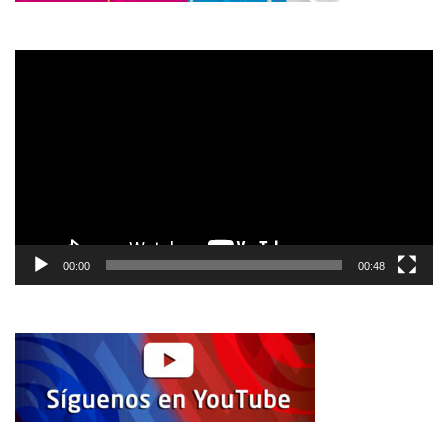
Reproductor
de
vídeo
00:00
00:48