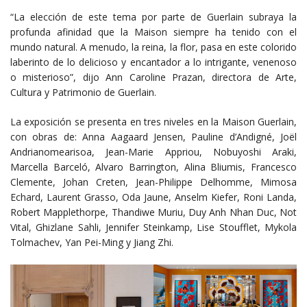
“La elección de este tema por parte de Guerlain subraya la
profunda afinidad que la Maison siempre ha tenido con el
mundo natural. A menudo, la reina, la flor, pasa en este colorido
laberinto de lo delicioso y encantador a lo intrigante, venenoso
o misterioso”, dijo Ann Caroline Prazan, directora de Arte,
Cultura y Patrimonio de Guerlain.
La exposición se presenta en tres niveles en la Maison Guerlain,
con obras de: Anna Aagaard Jensen, Pauline d’Andigné, Joël
Andrianomearisoa, Jean-Marie Appriou, Nobuyoshi Araki,
Marcella Barceló, Alvaro Barrington, Alina Bliumis, Francesco
Clemente, Johan Creten, Jean-Philippe Delhomme, Mimosa
Echard, Laurent Grasso, Oda Jaune, Anselm Kiefer, Roni Landa,
Robert Mapplethorpe, Thandiwe Muriu, Duy Anh Nhan Duc, Not
Vital, Ghizlane Sahli, Jennifer Steinkamp, ​​Lise Stoufflet, Mykola
Tolmachev, Yan Pei-Ming y Jiang Zhi.