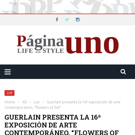
LUX
Home
›
All
›
Lux
›
Guerlain presenta la 16ª exposición de arte
contemporáneo, “Flowers of Evil”
GUERLAIN PRESENTA LA 16ª
EXPOSICIÓN DE ARTE
CONTEMPORÁNEO, “FLOWERS OF