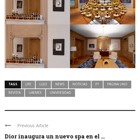
TAGS
LIFE
LUJO
NEWS
NOTICIAS
P1
PÁGINA UNO
REVISTA
UAEMEX
UNIVERSIDAD
Previous Article
Dior inaugura un nuevo spa en el ...