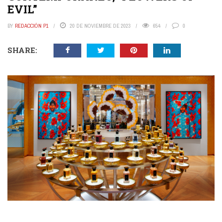
EVIL”
BY
REDACCIÓN P1
20 DE NOVIEMBRE DE 2023
654
0
SHARE: