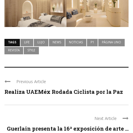
TAGS
LIFE
LUJO
NEWS
NOTICIAS
P1
PÁGINA UNO
REVISTA
STYLE
Previous Article
Realiza UAEMéx Rodada Ciclista por la Paz
Next Article
Guerlain presenta la 16ª exposición de arte ...