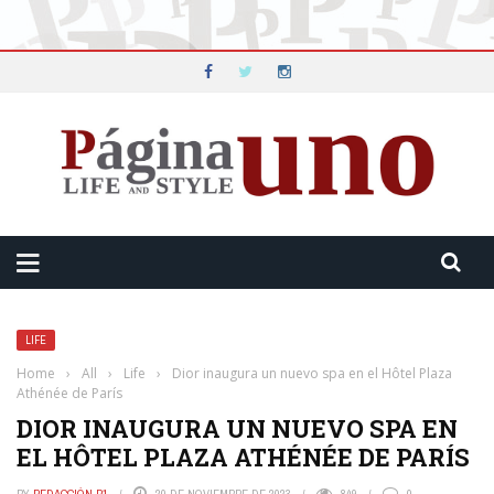
LIFE
Home
›
All
›
Life
›
Dior inaugura un nuevo spa en el Hôtel Plaza
Athénée de París
DIOR INAUGURA UN NUEVO SPA EN
EL HÔTEL PLAZA ATHÉNÉE DE PARÍS