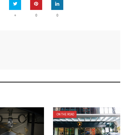
+
0
0
ON THE ROAD