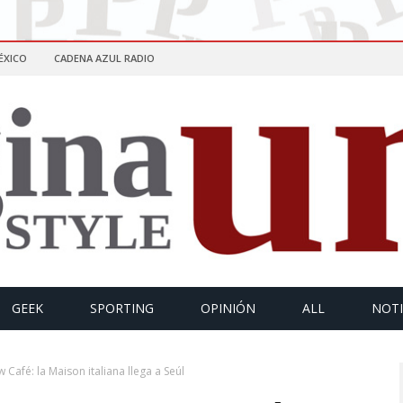
ÉXICO
CADENA AZUL RADIO
GEEK
SPORTING
OPINIÓN
ALL
NOTI
Café: la Maison italiana llega a Seúl