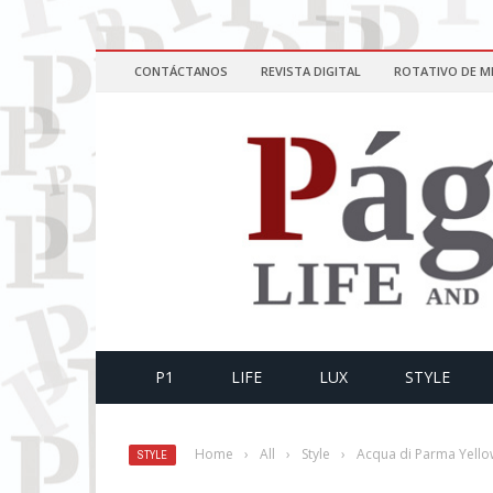
CONTÁCTANOS
REVISTA DIGITAL
ROTATIVO DE M
P1
LIFE
LUX
STYLE
Home
›
All
›
Style
›
Acqua di Parma Yellow 
STYLE