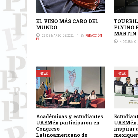
EL VINO MÁS CARO DEL
TOURBIL
MUNDO
FLYING 
MARTIN 
26 DE MARZO DE 2021
BY
REDACCIÓN
P1
4 DE JUNIO 
NEWS
NEWS
Académicas y estudiantes
Estudian
UAEMéx participaron en
UAEMéx, 
Congreso
inspirar 
Latinoamericano de
mexique