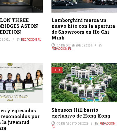
LON THREE
Lamborghini marca un
BRIDGES ASTON
nuevo hito con la apertura
EDITION
de Showroom en Ho Chi
Minh
DE 2021
BY
REDACCIÓN P1
14 DE DICIEMBRE DE 2023
BY
REDACCIÓN P1
LUX
Shouson Hill barrio
tes y egresados
exclusivo de Hong Kong
reconocidos por
a la juventud
30 DE AGOSTO DE 2022
BY
REDACCIÓN
P1
nse