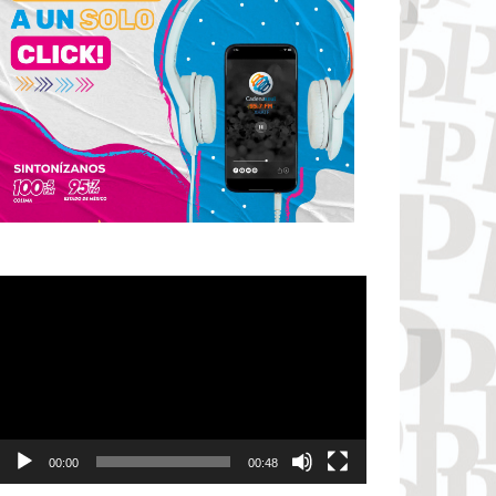
Reproductor
de
vídeo
00:00
00:48