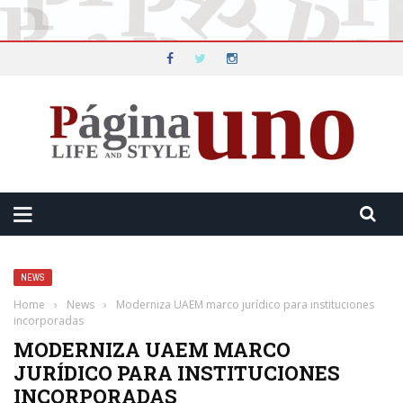
NEWS
Home
›
News
›
Moderniza UAEM marco jurídico para instituciones
incorporadas
MODERNIZA UAEM MARCO
JURÍDICO PARA INSTITUCIONES
INCORPORADAS