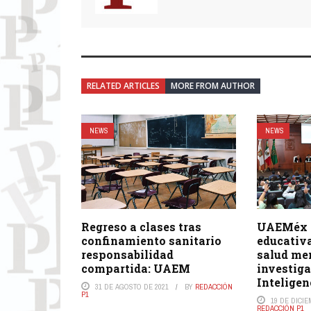
RELATED ARTICLES
MORE FROM AUTHOR
NEWS
NEWS
Regreso a clases tras
UAEMéx a
confinamiento sanitario
educativa
responsabilidad
salud me
compartida: UAEM
investiga
Inteligen
31 DE AGOSTO DE 2021
BY
REDACCIÓN
P1
19 DE DICIE
REDACCIÓN P1