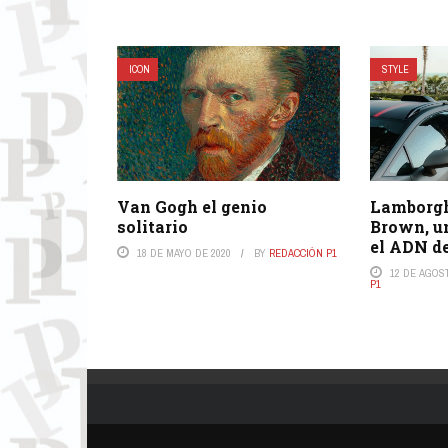
ICON
STYLE
Van Gogh el genio
Lamborgh
solitario
Brown, u
el ADN de
18 DE MAYO DE 2020
BY
REDACCIÓN P1
12 DE AGOS
P1