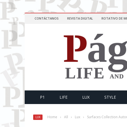
CONTÁCTANOS
REVISTA DIGITAL
ROTATIVO DE M
P1
LIFE
LUX
STYLE
Home
›
All
›
Lux
›
Surfaces Collection Auto
LUX