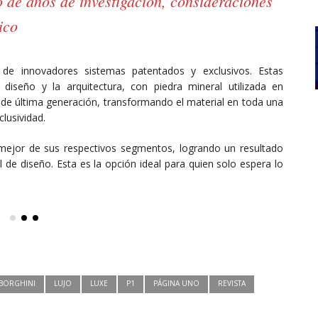
do de años de investigación, consideraciones
ico
 de innovadores sistemas patentados y exclusivos. Estas
diseño y la arquitectura, con piedra mineral utilizada en
es de última generación, transformando el material en toda una
clusividad.
ejor de sus respectivos segmentos, logrando un resultado
l de diseño. Esta es la opción ideal para quien solo espera lo
BORGHINI
LUJO
LUXE
P1
PÁGINA UNO
REVISTA