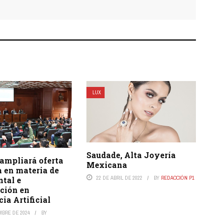
LUX
Saudade, Alta Joyería
mpliará oferta
Mexicana
 en materia de
22 DE ABRIL DE 2022
BY
REDACCIÓN P1
ntal e
ción en
cia Artificial
MBRE DE 2024
BY