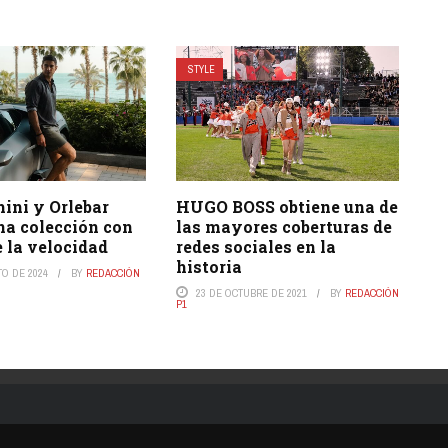
STYLE
ini y Orlebar
HUGO BOSS obtiene una de
na colección con
las mayores coberturas de
 la velocidad
redes sociales en la
historia
TO DE 2024
BY
REDACCIÓN
23 DE OCTUBRE DE 2021
BY
REDACCIÓN
P1