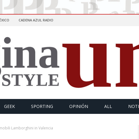
ÉXICO
CADENA AZUL RADIO
GEEK
SPORTING
OPINIÓN
ALL
NOTI
mobili Lamborghini in Valencia