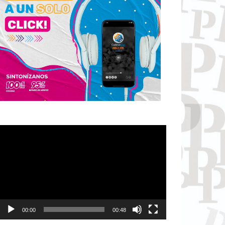
Reproductor
de
vídeo
00:00
00:48