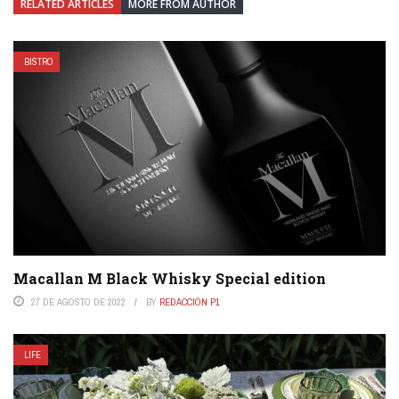
RELATED ARTICLES
MORE FROM AUTHOR
BISTRO
Macallan M Black Whisky Special edition
27 DE AGOSTO DE 2022
BY
REDACCIÓN P1
LIFE