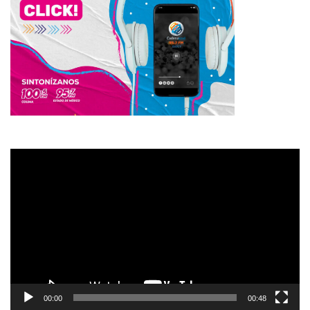
Reproductor
de
vídeo
00:00
00:48