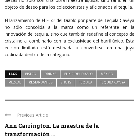
piezas no solo son una obra maestra líquida, sino también un
objeto de deseo para los coleccionistas y aficionados al tequila.
El lanzamiento de El Elixir del Diablo por parte de Tequila Cayéya
no sólo consolida a la marca como un referente en la
innovación del tequila, sino que también redefine el concepto de
cristalino al combinarlo con la exclusividad del barril único. Esta
edición limitada está destinada a convertirse en una joya
codiciada dentro de la categoría.
TAGS
BISTRO
DRINKS
ELIXIR DEL DIABLO
MÉXICO
MEZCAL
RESTARUANTES
SHOTS
TEQUILA
TEQUILA CAYÉYA
Previous Article
Ann Carrington: La maestra de la
transformación ...