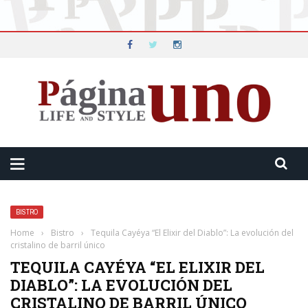
BISTRO
Home
›
Bistro
›
Tequila Cayéya “El Elixir del Diablo”: La evolución del
cristalino de barril único
TEQUILA CAYÉYA “EL ELIXIR DEL
DIABLO”: LA EVOLUCIÓN DEL
CRISTALINO DE BARRIL ÚNICO