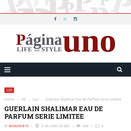
LUX
Home
›
All
›
Lux
›
Guerlain Shalimar Eau de Parfum Serie Limitee
GUERLAIN SHALIMAR EAU DE
PARFUM SERIE LIMITEE
BY
REDACCIÓN P1
27 DE JUNIO DE 2020
1943
0