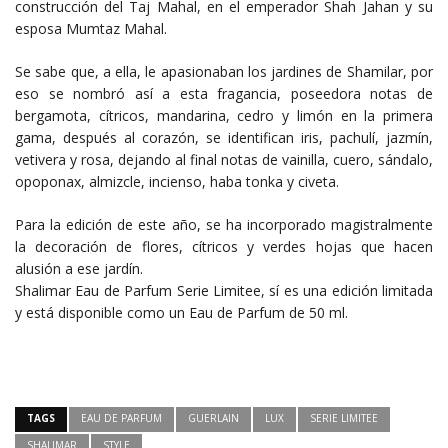
construcción del Taj Mahal, en el emperador Shah Jahan y su
esposa Mumtaz Mahal.
Se sabe que, a ella, le apasionaban los jardines de Shamilar, por
eso se nombró así a esta fragancia, poseedora notas de
bergamota, cítricos, mandarina, cedro y limón en la primera
gama, después al corazón, se identifican iris, pachulí, jazmín,
vetivera y rosa, dejando al final notas de vainilla, cuero, sándalo,
opoponax, almizcle, incienso, haba tonka y civeta.
Para la edición de este año, se ha incorporado magistralmente
la decoración de flores, cítricos y verdes hojas que hacen
alusión a ese jardín.
Shalimar Eau de Parfum Serie Limitee, sí es una edición limitada
y está disponible como un Eau de Parfum de 50 ml.
TAGS
EAU DE PARFUM
GUERLAIN
LUX
SERIE LIMITEE
SHALIMAR
STYLE