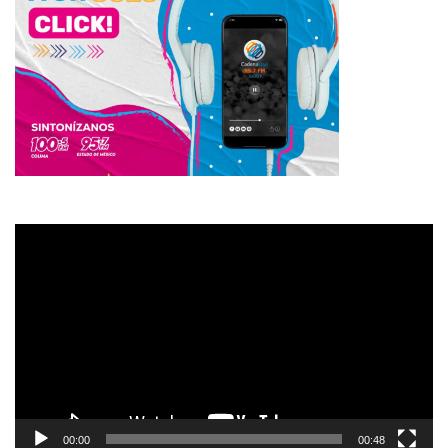
Reproductor
de
vídeo
00:00
00:48