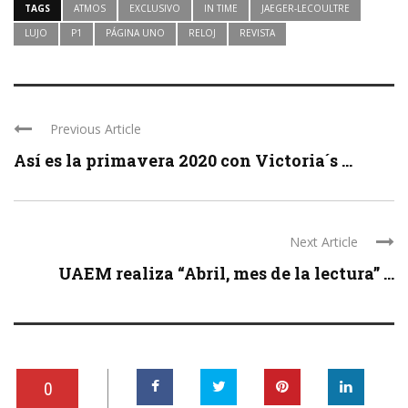
TAGS
ATMOS
EXCLUSIVO
IN TIME
JAEGER-LECOULTRE
LUJO
P1
PÁGINA UNO
RELOJ
REVISTA
Previous Article
Así es la primavera 2020 con Victoria´s ...
Next Article
UAEM realiza “Abril, mes de la lectura” ...
0