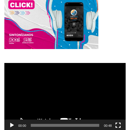
Reproductor
de
vídeo
00:00
00:48