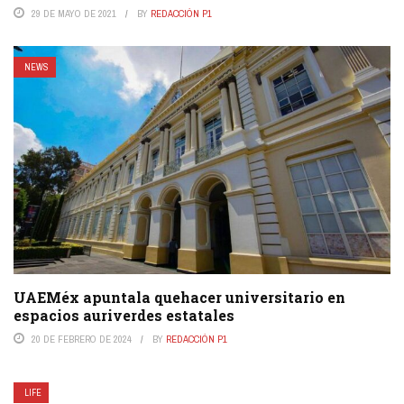
29 DE MAYO DE 2021
BY
REDACCIÓN P1
NEWS
UAEMéx apuntala quehacer universitario en
espacios auriverdes estatales
20 DE FEBRERO DE 2024
BY
REDACCIÓN P1
LIFE