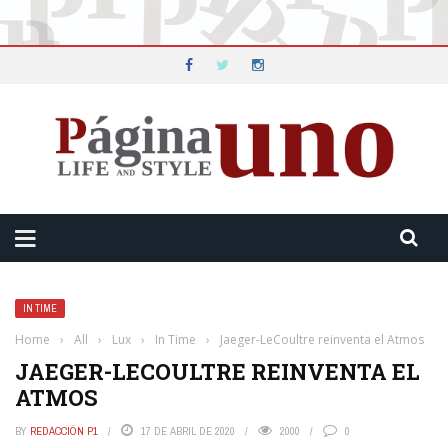
IN TIME
Home
›
All
›
Lux
›
In Time
›
Jaeger-LeCoultre reinventa el Atmos
JAEGER-LECOULTRE REINVENTA EL
ATMOS
BY
REDACCIÓN P1
17 DE ABRIL DE 2020
2000
0