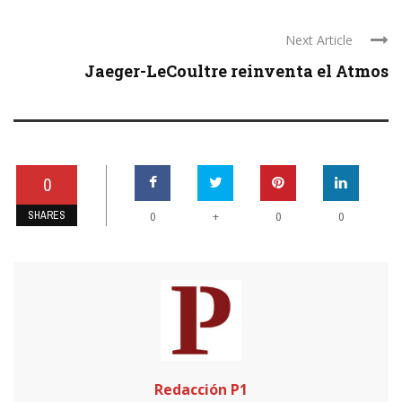
Next Article
Jaeger-LeCoultre reinventa el Atmos
0
SHARES
+
0
0
0
Redacción P1