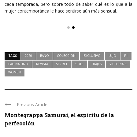
cada temporada, pero sobre todo de saber qué es lo que a la
mujer contemporánea le hace sentirse aún más sensual.
TAGS
2020
BAÑO
COLECCIÓN
EXCLUSIVO
LUJO
P1
PÁGINA UNO
REVISTA
SECRET
STYLE
TRAJES
VICTORIA´S
WOMEN
Previous Article
Montegrappa Samurai, el espíritu de la
perfección