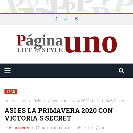
STYLE
Home
›
All
›
Style
›
Así es la primavera 2020 con Victoria´s Secret
ASÍ ES LA PRIMAVERA 2020 CON
VICTORIA´S SECRET
BY
REDACCIÓN P1
16 DE ABRIL DE 2020
1731
0