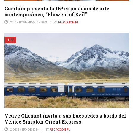
Guerlain presenta la 16ª exposición de arte
contemporáneo, “Flowers of Evil”
20 DE NOVIEMBRE DE 2023
BY
REDACCIÓN P1
LIFE
Veuve Clicquot invita a sus huéspedes a bordo del
Venice Simplon-Orient Express
2 DE ENERO DE 2024
BY
REDACCIÓN P1