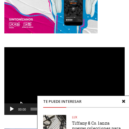
Reproductor
de
vídeo
TE PUEDE INTERESAR
00:00
00:48
LUX
Tiffany & Co. lanza
nuevas colecciones para