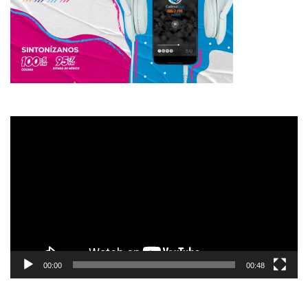
Reproductor
de
vídeo
00:00
00:48