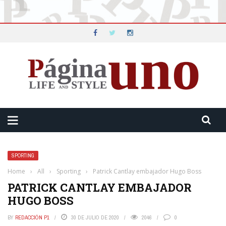
SPORTING
Home
›
All
›
Sporting
›
Patrick Cantlay embajador Hugo Boss
PATRICK CANTLAY EMBAJADOR
HUGO BOSS
BY
REDACCIÓN P1
30 DE JULIO DE 2020
2046
0